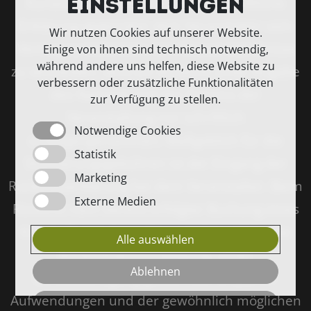
Einstellungen
Kurses/Events jederzeit durch schriftliche
Erklärung gegenüber dem Veranstalter vom
Wir nutzen Cookies auf unserer Website.
Vertrag zurücktreten. Um Missverständnisse
Einige von ihnen sind technisch notwendig,
während andere uns helfen, diese Website zu
zu vermeiden, wird ein Rücktritt unter Angabe
verbessern oder zusätzliche Funktionalitäten
des Namens und des Datums der
zur Verfügung zu stellen.
Veranstaltung nur schriftlich
Notwendige Cookies
entgegengenommen. Maßgeblich für die
Statistik
Stornierungsgebühren ist der Eingang der
Marketing
Rücktrittserklärung bei dem Veranstalter. Beim
Externe Medien
Rücktritt nach bereits erfolgter Buchung eines
Kurses/Events beim Veranstalter erfolgt die
Alle auswählen
Rücktrittsentschädigung, unter
Ablehnen
Berücksichtigung gewöhnlich ersparter
Aufwendungen und der gewöhnlich möglichen
Speichern