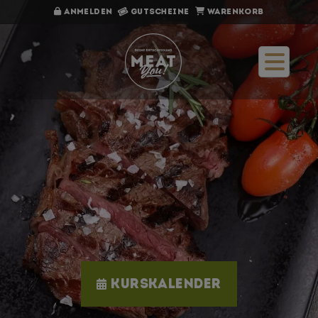
Anmelden
Gutscheine
Warenkorb
Direkt zum Hauptinhalt
Kurskalender