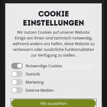
Alle Getränke während des Kurses
Cookie
inklusive (Wein, Bier, Softgetränke,
Einstellungen
Kaffee)
Max. Teilnehmerzahl: 24 Personen
Wir nutzen Cookies auf unserer Website.
Einige von ihnen sind technisch notwendig,
Ihr seid mehr als 20 Personen? Meldet
während andere uns helfen, diese Website zu
verbessern oder zusätzliche Funktionalitäten
euch gerne per E-Mail:
zur Verfügung zu stellen.
Notwendige Cookies
moin@meatyou-oldenburg.de
Statistik
Marketing
Externe Medien
Häufig gestellte Fragen
Alle auswählen