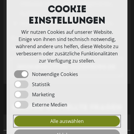
inklusive (Wein, Bier, Softgetränke,
Cookie
Kaffee)
Einstellungen
Max. Teilnehmerzahl: 24 Personen
Wir nutzen Cookies auf unserer Website.
Ihr seid mehr als 20 Personen? Meldet
Einige von ihnen sind technisch notwendig,
während andere uns helfen, diese Website zu
euch gerne per E-Mail:
verbessern oder zusätzliche Funktionalitäten
zur Verfügung zu stellen.
moin@meatyou-oldenburg.de
Notwendige Cookies
Statistik
Marketing
Externe Medien
Häufig gestellte Fragen
Alle auswählen
Müssen wir was mitbringen?