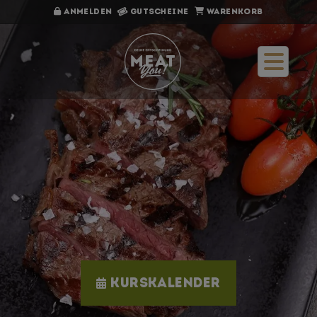
Anmelden
Gutscheine
Warenkorb
Direkt zum Hauptinhalt
Kurskalender